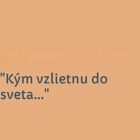
+421 911 867 276
STREDISKO EVANJELICKEJ DIAKONIE
PÚCHOV
DETSKÉ JASLE
"Kým vzlietnu do
sveta..."
Bezpečné a mäkké hniezdo pre prvé kroky našich najmenších.
V Stredisku Evanjelickej DIAKONIE Púchov je hniezdo
symbolom prijatia každého dieťaťa bez rozdielu. Miesto, kde je
teplo, bezpečie a láska.