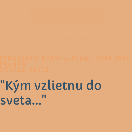
Deti u nás nachádzajú opateru a svoj druhý domov.
+421 911 867 276
STREDISKO EVANJELICKEJ DIAKONIE
PÚCHOV
DETSKÉ JASLE
"Kým vzlietnu do
sveta..."
Bezpečné a mäkké hniezdo pre prvé kroky našich najmenších.
V Stredisku Evanjelickej DIAKONIE Púchov je hniezdo
symbolom prijatia každého dieťaťa bez rozdielu. Miesto, kde je