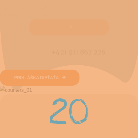
teplo, bezpečie a láska.
Deti u nás nachádzajú opateru a svoj druhý domov.
+421 911 867 276
PRIHLÁŠKA DIEŤAŤA
20