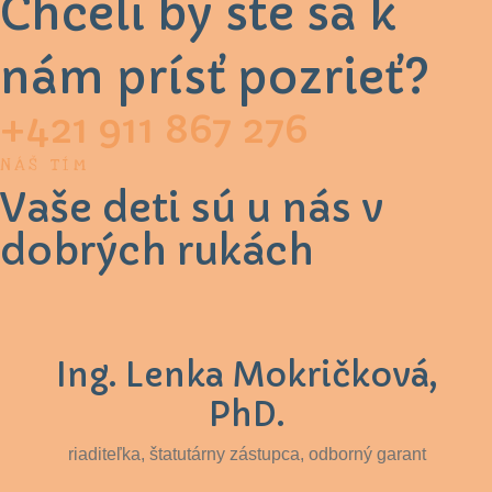
Chceli by ste sa k
nám prísť pozrieť?
+421 911 867 276
NÁŠ TÍM
Vaše deti sú u nás v
dobrých rukách
Ing. Lenka Mokričková,
PhD.
riaditeľka, štatutárny zástupca, odborný garant