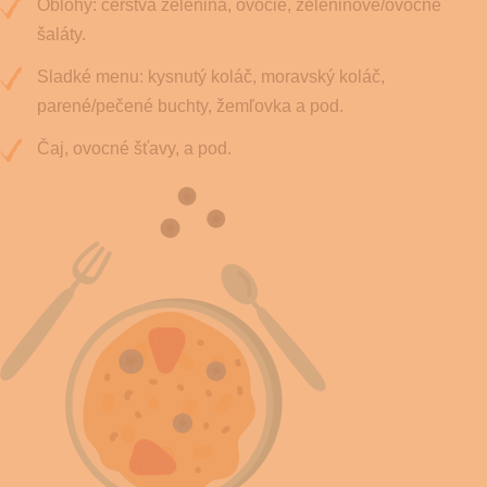
Oblohy: čerstvá zelenina, ovocie, zeleninové/ovocné
šaláty.
Sladké menu: kysnutý koláč, moravský koláč,
parené/pečené buchty, žemľovka a pod.
Čaj, ovocné šťavy, a pod.